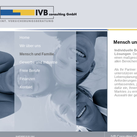
Home
Mensch un
Wir über uns
Individuelle B
Mensch und Familie
Lösungen
. De
einen maßgesch
allen Bereichen
Gewerbe und Industrie
Als Ihr Partner
Freie Berufe
unterstützen wir
Lebensplanung 
Finanzen
Anforderungen 
umfassendes, j
Kontakt
dafür ein, Ihne
Marktes zu erm
Auswahl der ge
IVB Consulting G
IMPRESSUM