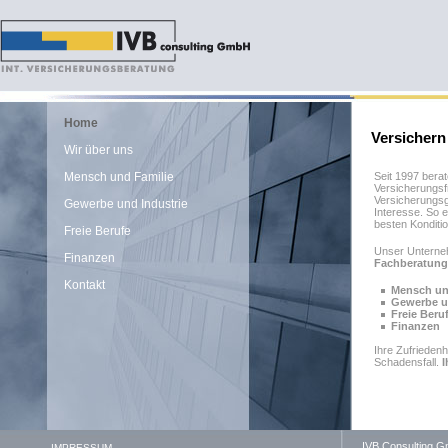
Home
Versichern
Wir über uns
Mensch und Familie
Seit 1997 berat
Versicherungsf
Versicherungsg
Gewerbe und Industrie
Interesse. So 
besten Konditi
Freie Berufe
Unser Unterneh
Finanzen
Fachberatung
Kontakt
Mensch un
Gewerbe u
Freie Beru
Finanzen
Ihre Zufriedenh
Schadensfall.
I
IVB Consulting G
IMPRESSUM